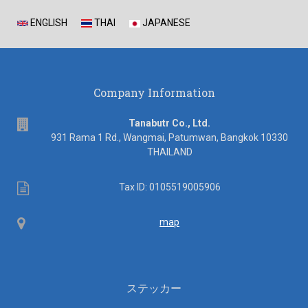
ENGLISH
THAI
JAPANESE
Company Information
address
Tanabutr Co., Ltd.
931 Rama 1 Rd., Wangmai, Patumwan, Bangkok 10330
THAILAND
Tax
Tax ID: 0105519005906
ID
Map
map
ステッカー