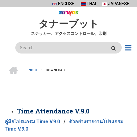
Skip
ENGLISH
THAI
JAPANESE
to
main
タナーブット
content
ステッカー、アクセスコントロール、印刷
検
索
ホ
ー
NODE
DOWNLOAD
ム
BREADCRUMB
Time Attendance V.9.0
คู่มือโปรแกรม Time V.9.0
/
ตัวอย่างรายงานโปรแกรม
Time V.9.0