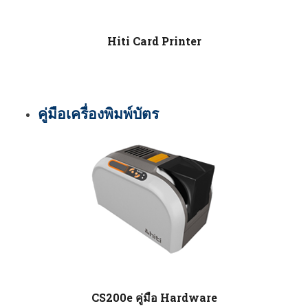
กับ keyboard ให้ถอดออกก่อน 

- หลังจาก restart เสร็จแล้ว ให้ install 
driver อีกครั้ง จนเจอหน้าจอที่ไม่มีปุ่มอะไรใ
Hiti Card Printer
ห้กด ค่อยต่อสาย usb แล้วเปิดเครื่องพิมพ์ 

- หน้าจอที่ค้างอยู่จะหายไป จบขั้นตอนการลง 
printer driver 

* 
วิธีตรวจสอบ จำนวนคงเหลือของ ribbon 
คู่มือเครื่องพิมพ์บัตร
สี
 ใน chip (ribbon ดำไม่สามารถตรวจจำ
นวนคงเหลือได้)

- ไปที่ driver printer

- click ขวา เลือก printing preferenc
e

- ไปที่ tools

- click ที่ปุ่ม Ribbon Status

- หน้าจอจะแสดงจำนวน ribbon ที่คงเหลือ

- ถ้าเหลือ 0 จะสั่งพิมพ์ไม่ได้ จะขึ้น Ribbon 
Out

* ribbon ดำ ใช้หมดแล้ว อย่าทิ้ง chip สา
มารถนำไปใช้กับม้วนถัดไป

CS200e คู่มือ Hardware
* ห้ามนำบัตรที่ใช้พิมพ์กับเครื่อง inkjet มาพิ