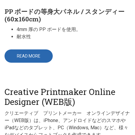
PP ボードの等身大パネル / スタンディー
(60x160cm)
4mm 厚の PP ボードを使用。
耐水性
READ MORE
ABOUT
等
身
大
パ
ネ
ル
/
Creative Printmaker Online
ス
タ
ン
Designer (WEB版)
デ
ィ
ー
クリエーティブ プリントメーカー オンラインデザイナ
ー（WEB版）は、iPhone、アンドロイドなどのスマホや
iPadなどのタブレット、PC（Windows, Mac）など、様々
なデバイスからフォトブックを作成できます。