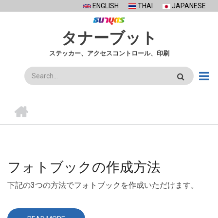
Skip
ENGLISH
THAI
JAPANESE
to
main
タナーブット
content
ステッカー、アクセスコントロール、印刷
検
索
ホ
ー
ム
BREADCRUMB
フォトブックの作成方法
下記の3つの方法でフォトブックを作成いただけます。