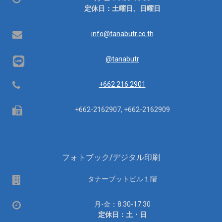
業
定休日：土曜日、日曜日
時
間：
Email
info@tanabutr.co.th
@tanabutr
Telephone
+662 216 2901
Fax
+662-2162907, +662-2162909
フォトブック/デジタル印刷
場
タナーブットビル１階
所
営
月-金：8:30-17:30
業
定休日：土・日