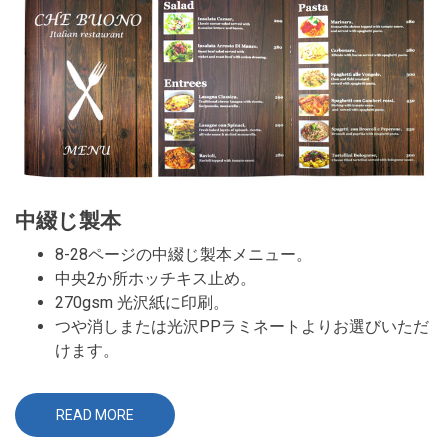
ン、
割
引
券
中綴じ製本
8-28ページの中綴じ製本メニュー。
中央2か所ホッチキス止め。
270gsm 光沢紙に印刷。
つや消しまたは光沢PPラミネートよりお選びいただ
けます。
READ MORE
ABOUT
メ
ニ