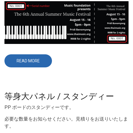
READ MORE
ABOUT
可
変
印
刷
サ
ー
ビ
等身大パネル / スタンディー
ス
PP ボードのスタンディーです。
必要な数量をお知らせください。見積りをお送りいたしま
す。