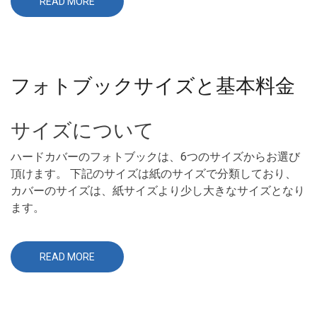
READ MORE
ABOUT
フ
ォ
ト
ブ
ッ
ク
の
フォトブックサイズと基本料金
作
成
方
法
サイズについて
ハードカバーのフォトブックは、6つのサイズからお選び
頂けます。 下記のサイズは紙のサイズで分類しており、
カバーのサイズは、紙サイズより少し大きなサイズとなり
ます。
READ MORE
ABOUT
フ
ォ
ト
ブ
ッ
ク