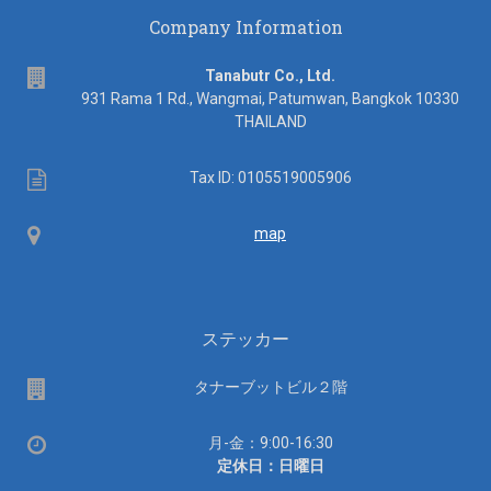
Company Information
address
Tanabutr Co., Ltd.
931 Rama 1 Rd., Wangmai, Patumwan, Bangkok 10330
THAILAND
Tax
Tax ID: 0105519005906
ID
Map
map
ステッカー
場
タナーブットビル２階
所
営
月-金：9:00-16:30
業
定休日：日曜日
時