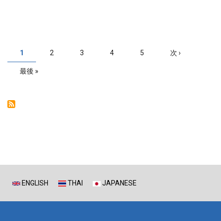
ュ
ー
Pagination
カ
1
ペ
2
ペ
3
ペ
4
ペ
5
Next
次 ›
レ
ー
ー
ー
ー
page
ン
ジ
ジ
ジ
ジ
Last
最後 »
ト
page
ペ
ー
ジ
ENGLISH
THAI
JAPANESE