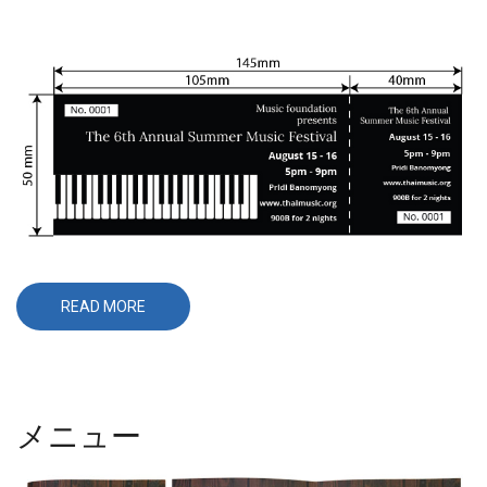
READ MORE
ABOUT
イ
ベ
ン
ト
チ
ケ
ッ
メニュー
ト、
ク
ー
ポ