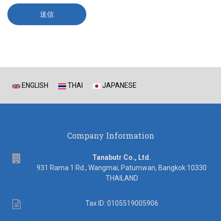
ENGLISH
THAI
JAPANESE
Company Information
address
Tanabutr Co., Ltd.
931 Rama 1 Rd., Wangmai, Patumwan, Bangkok 10330
THAILAND
Tax
Tax ID: 0105519005906
ID