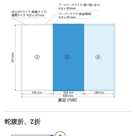
蛇腹折、Z折