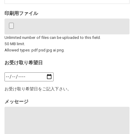
印刷用ファイル
Unlimited number of files can be uploaded to this field.
50 MB limit.
Allowed types: pdf psd jpg ai png.
お受け取り希望日
お
受
お受け取り希望日をご記入下さい。
け
取
メッセージ
り
希
望
日:
日