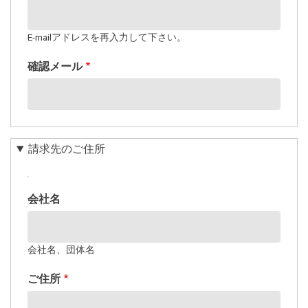
ー
ル
ア
E-mailアドレスを再入力して下さい。
ド
確認メール
レ
ス
請求先のご住所
請
会社名
求
先
の
会社名、団体名
ご
住
ご住所
所