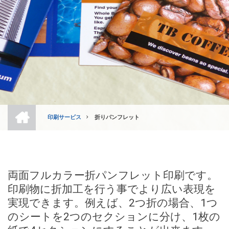
ホ
ー
印刷サービス
折りパンフレット
ム
BREADCRUMB
両面フルカラー折パンフレット印刷です。
印刷物に折加工を行う事でより広い表現を
実現できます。例えば、2つ折の場合、1つ
のシートを2つのセクションに分け、1枚の