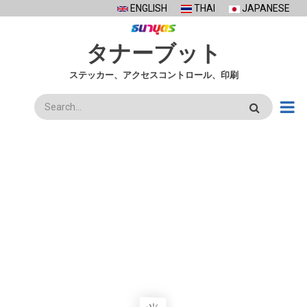
Skip
ENGLISH
THAI
JAPANESE
to
main
タナーブット
content
ステッカー、アクセスコントロール、印刷
検
索