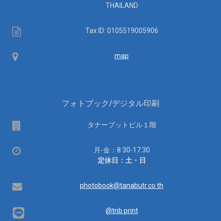
THAILAND
Tax
Tax ID: 0105519005906
ID
Map
map
フォトブック/デジタル印刷
場
タナーブットビル１階
所
営
月-金：8:30-17:30
業
定休日：土・日
時
間：
Email
photobook@tanabutr.co.th
@tnb.print