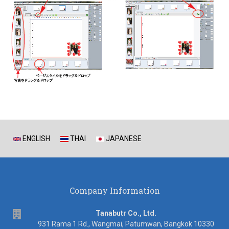
ENGLISH
THAI
JAPANESE
Company Information
address
Tanabutr Co., Ltd.
931 Rama 1 Rd., Wangmai, Patumwan, Bangkok 10330