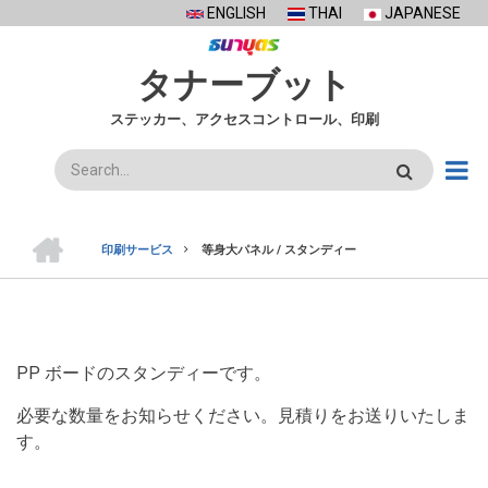
Skip
ENGLISH
THAI
JAPANESE
to
main
タナーブット
content
ステッカー、アクセスコントロール、印刷
検
索
ホ
ー
印刷サービス
等身大パネル / スタンディー
ム
BREADCRUMB
PP ボードのスタンディーです。
必要な数量をお知らせください。見積りをお送りいたしま
す。