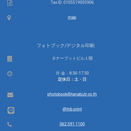
Tax
Tax ID: 0105519005906
ID
Map
map
フォトブック/デジタル印刷
場
タナーブットビル１階
所
営
月-金：8:30-17:30
業
定休日：土・日
時
間：
Email
photobook@tanabutr.co.th
@tnb.print
Telephone
062 591 1100