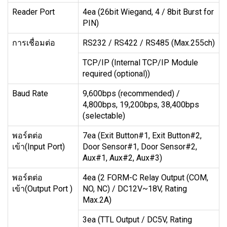
Reader Port
4ea (26bit Wiegand, 4 / 8bit Burst for
PIN)
การเชื่อมต่อ
RS232 / RS422 / RS485 (Max.255ch)
TCP/IP (Internal TCP/IP Module
required (optional))
Baud Rate
9,600bps (recommended) /
4,800bps, 19,200bps, 38,400bps
(selectable)
พอร์ตต่อ
7ea (Exit Button#1, Exit Button#2,
เข้า(Input Port)
Door Sensor#1, Door Sensor#2,
Aux#1, Aux#2, Aux#3)
พอร์ตต่อ
4ea (2 FORM-C Relay Output (COM,
เข้า(Output Port )
NO, NC) / DC12V~18V, Rating
Max.2A)
3ea (TTL Output / DC5V, Rating