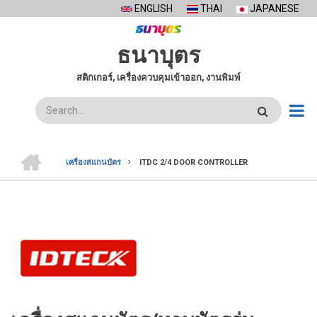
Skip
ENGLISH
THAI
JAPANESE
to
main
ธนาบุตร
content
สติกเกอร์, เครื่องควบคุมเข้าออก, งานพิมพ์
ค้นหา
หน้า
แรก
เครื่องสแกนบัตร
ITDC 2/4 DOOR CONTROLLER
BREADCRUMB