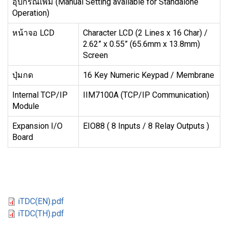
อุปกรณ์เพิ่ม (Manual Setting available for Standalone
Operation)
หน้าจอ LCD
Character LCD (2 Lines x 16 Char) /
2.62” x 0.55” (65.6mm x 13.8mm)
Screen
ปุ่มกด
16 Key Numeric Keypad / Membrane
Internal TCP/IP
IIM7100A (TCP/IP Communication)
Module
Expansion I/O
EIO88 ( 8 Inputs / 8 Relay Outputs )
Board
iTDC(EN).pdf
iTDC(TH).pdf