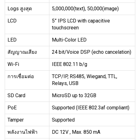
Logs สูงสุด
5,000,000(text), 50,000(image)
LCD
5” IPS LCD with capacitive
touchscreen
LED
Multi-Color LED
สัญญาณเสียง
24 bit/Voice DSP (echo cancelation)
Wi-Fi
IEEE 802.11 b/g
การเชื่อมต่อ
TCP/IP, RS485, Wiegand, TTL,
Relays, USB
SD Card
MicroSD up to 32GB
PoE
Supported (IEEE 802.3af compliant)
Tamper
Supported
พลังงานไฟฟ้า
DC 12V , Max. 850 mA