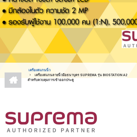
เครื่องสแกนนิ้ว
หน้า
เครื่องสแกนลายนิ้วมือธนาบุตร SUPREMA รุ่น BIOSTATION A2
BREADCRUMB
แรก
สำหรับควบคุมการเข้าออกประตู