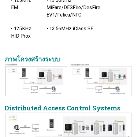
• 125KHz
• 13.56MHz
EM
MiFare/DESFire/DesFire
EV1/Felica/NFC
• 125KHz
• 13.56MHz iClass SE
HID Prox
ภาพโครงสร้างระบบ
Distributed Access Control Systems