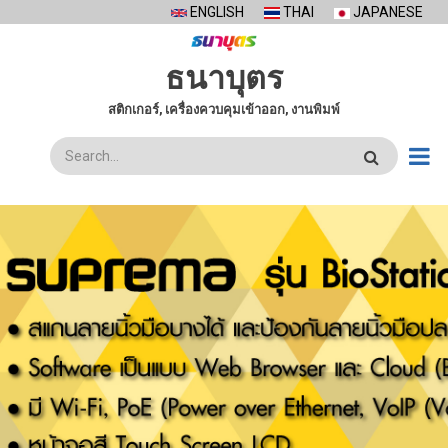
Skip
ENGLISH
THAI
JAPANESE
to
main
ธนาบุตร
content
สติกเกอร์, เครื่องควบคุมเข้าออก, งานพิมพ์
ค้นหา