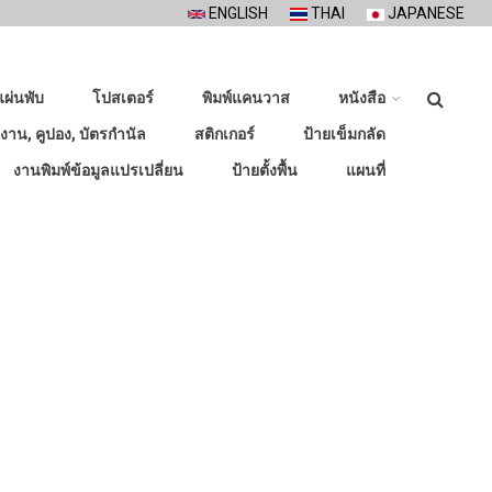
ENGLISH
THAI
JAPANESE
ค้นหา
แผ่นพับ
โปสเตอร์
พิมพ์แคนวาส
หนังสือ
างาน, คูปอง, บัตรกำนัล
สติกเกอร์
ป้ายเข็มกลัด
งานพิมพ์ข้อมูลแปรเปลี่ยน
ป้ายตั้งพื้น
แผนที่