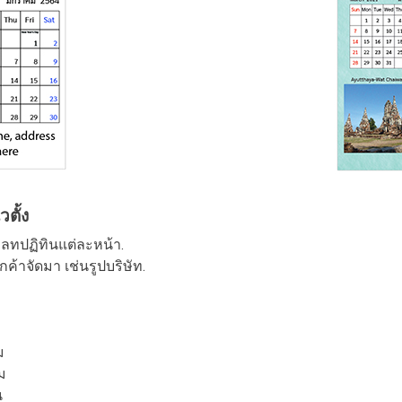
ตั้ง
มเพลทปฏิทินแต่ละหน้า.
ค้าจัดมา เช่นรูปบริษัท.
ม
ม
ม
น