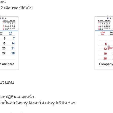
กายน
12 เดือนของปีถัดไป
ะแนวนอน
มเพลทปฏิทินแต่ละหน้า.
าเป็นคนจัดหารูปส่งมาให้ เช่นรูปบริษัท ฯลฯ