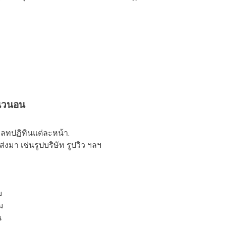
แนวนอน
มเพลทปฏิทินแต่ละหน้า.
่งมา เช่นรูปบริษัท รูปวิว ฯลฯ
ม
ม
ม
น