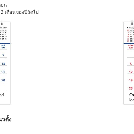
กายน
12 เดือนของปีถัดไป
วตั้ง