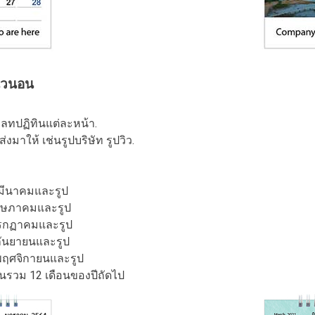
แนวนอน
มเพลทปฏิทินแต่ละหน้า.
่งมาให้ เช่นรูปบริษัท รูปวิว.
อนมีนาคมและรูป
นพฤษภาคมและรูป
นกรกฏาคมและรูป
นกันยายนและรูป
นพฤศจิกายนและรูป
ทินรวม 12 เดือนของปีถัดไป