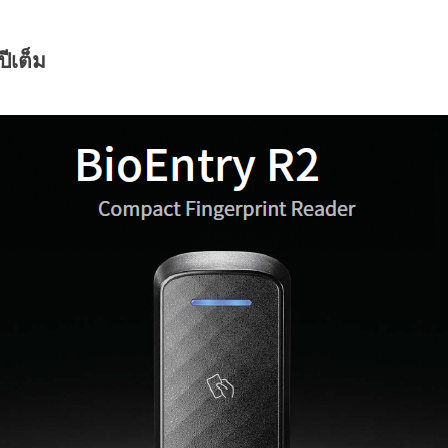
ปีเต็ม