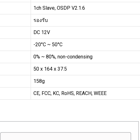
1ch Slave, OSDP V2.1.6
รองรับ
DC 12V
-20°C ~ 50°C
0% ~ 80%, non-condensing
50 x 164 x 37.5
158g
CE, FCC, KC, RoHS, REACH, WEEE