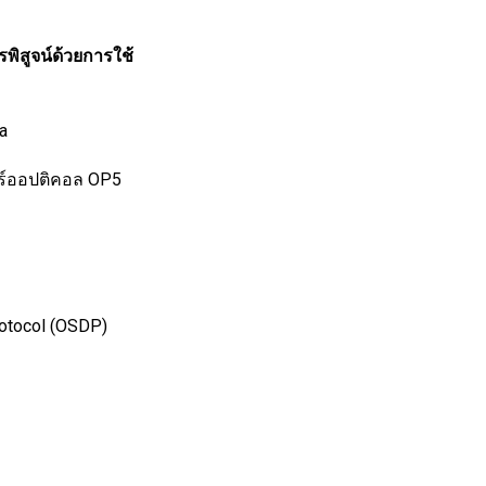
รพิสูจน์ด้วยการใช้
a
อร์ออปติคอล OP5
rotocol (OSDP)