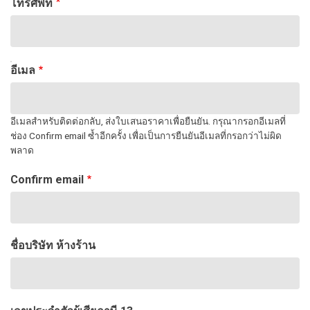
โทรศัพท์
อีเมล
อีเมล
อีเมลสำหรับติดต่อกลับ, ส่งใบเสนอราคาเพื่อยืนยัน. กรุณากรอกอีเมลที่
ช่อง Confirm email ซ้ำอีกครั้ง เพื่อเป็นการยืนยันอีเมลที่กรอกว่าไม่ผิด
พลาด
Confirm email
ชื่อบริษัท ห้างร้าน