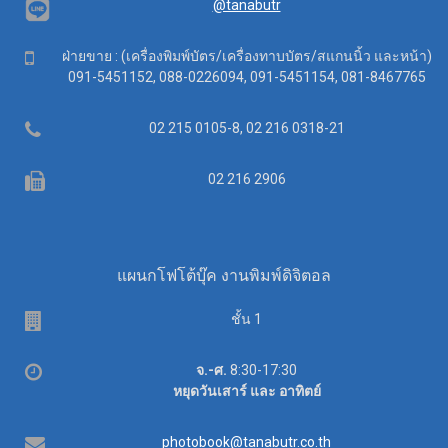
@tanabutr
Mobile
ฝ่ายขาย : (เครื่องพิมพ์บัตร/เครื่องทาบบัตร/สแกนนิ้ว และหน้า)
091-5451152, 088-0226094, 091-5451154, 081-8467765
Telephone
02 215 0105-8, 02 216 0318-21
Fax
02 216 2906
แผนกโฟโต้บุ๊ค งานพิมพ์ดิจิตอล
ชั้น 1
เวลา
จ.-ศ.
8:30-17:30
ทำการ
หยุดวันเสาร์ และ อาทิตย์
อีเมล
photobook@tanabutr.co.th