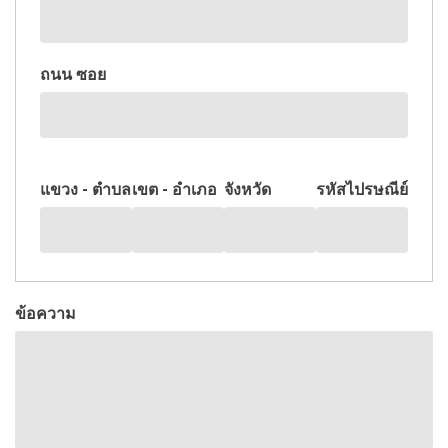
ถนน ซอย
แขวง - ตำบล
เขต - อำเภอ
จังหวัด
รหัสไปรษณีย์
ข้อความ