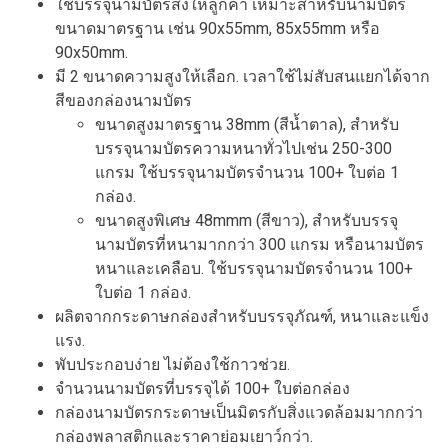
ใช้บรรจุนามบัตรส่งให้ลูกค้า เหมาะสำหรับนามบัตร
ขนาดมาตรฐาน เช่น 90x55mm, 85x55mm หรือ
90x50mm.
มี 2 ขนาดความสูงให้เลือก. เวลาใช้ไม่สับสนแยกได้จาก
สีของกล่องนามบัตร
ขนาดสูงมาตรฐาน 38mm (สีน้ำตาล), สำหรับ
บรรจุนามบัตรความหนาทั่วไปเช่น 250-300
แกรม ใช้บรรจุนามบัตรจำนวน 100+ ใบต่อ 1
กล่อง.
ขนาดสูงพิเศษ 48mmm (สีขาว), สำหรับบรรจุ
นามบัตรที่หนามากกว่า 300 แกรม หรือนามบัตร
หนาและเคลือบ. ใช้บรรจุนามบัตรจำนวน 100+
ใบต่อ 1 กล่อง.
ผลิตจากกระดาษกล่องสำหรับบรรจุภัณฑ์, หนาและแข็ง
แรง.
พับประกอบง่าย ไม่ต้องใช้กาวช่วย.
จำนวนนามบัตรที่บรรจุได้ 100+ ใบต่อกล่อง
กล่องนามบัตรกระดาษเป็นมิตรกับสิ่งแวดล้อมมากกว่า
กล่องพลาสติกและราคาย่อมเยาว์กว่า.