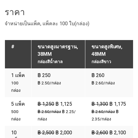
ราคา
จำหน่ายเป็นแพ็ค, แพ็คละ 100 ใบ(กล่อง)
#
ขนาดสูงมาตรฐาน,
ขนาดสูงพิเศษ,
38MM
48MM
กล่องสีน้ำตาล
กล่องสีขาว
1 แพ็ค
฿ 250
฿ 260
100
฿ 2.50/กล่อง
฿ 2.60/กล่อง
กล่อง
5 แพ็ค
฿ 1,250
฿ 1,125
฿ 1,300
฿ 1,175
500
฿ 2.50/กล่อง
฿ 2.25/
฿ 2.60/กล่อง
฿
กล่อง
กล่อง
2.35/กล่อง
10
฿ 2,500
฿ 2,000
฿ 2,600
฿ 2,100