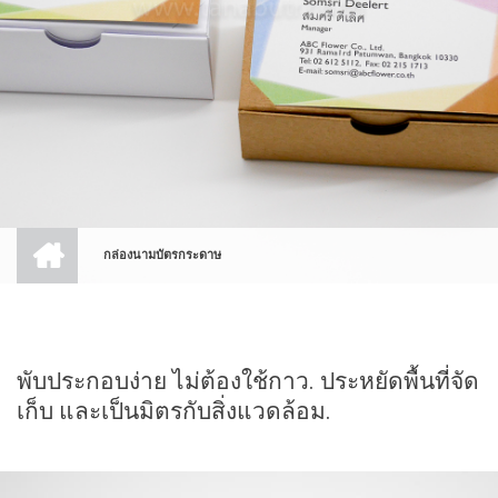
หน้า
แรก
กล่องนามบัตรกระดาษ
BREADCRUMB
พับประกอบง่าย ไม่ต้องใช้กาว. ประหยัดพื้นที่จัด
เก็บ และเป็นมิตรกับสิ่งแวดล้อม.