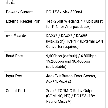
นิ้วมือ
Power / Current
DC 12V / Max.300mA
External Reader Port
1ea (26bit Wiegand, 4 / 8bit Burst
for PIN for Anti-passback)
การเชื่อมต่อ
RS232 / RS422 / RS485
(Max.32ch), TCP/IP (External LAN
Converter required)
Baud Rate
9,600bps (default) / 4,800bps,
19,200bps and 38,400bps
(selectable)
Input Port
4ea (Exit Button, Door Sensor,
Aux#1, Aux#2)
Output Port
2ea (2 FORM-C Relay Output
(COM, NO, NC) / DC12V~18V,
Rating Max.2A)