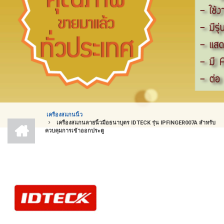
เครื่องสแกนนิ้ว
หน้า
เครื่องสแกนลายนิ้วมือธนาบุตร IDTECK รุ่น IPFINGER007A สำหรับ
BREADCRUMB
แรก
ควบคุมการเข้าออกประตู