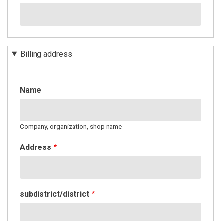
Billing address
BILLING
Name
ADDRESS
Company, organization, shop name
Address
subdistrict/district