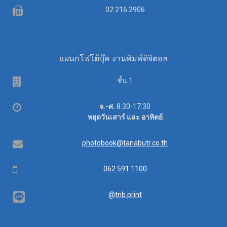
Fax
02 216 2906
แผนกโฟโต้บุ๊ค งานพิมพ์ดิจิตอล
ชั้น 1
เวลา
จ.-ศ.
8:30-17:30
ทำการ
หยุดวันเสาร์ และ อาทิตย์
อีเมล
photobook@tanabutr.co.th
โทรศัพท์
062 591 1100
@tnb.print