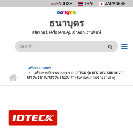
Skip
ENGLISH
THAI
JAPANESE
to
main
ธนาบุตร
content
สติกเกอร์, เครื่องควบคุมเข้าออก, งานพิมพ์
ค้นหา
เครื่องสแกนบัตร
หน้า
เครื่องทาบบัตร ธนาบุตร จาก IDTECK รุ่น RFK101V/SRK101V /
BREADCRUMB
แรก
RF10V/SR10V/RF20V/SR20V สำหรับควบคุมการเข้าออกประตู