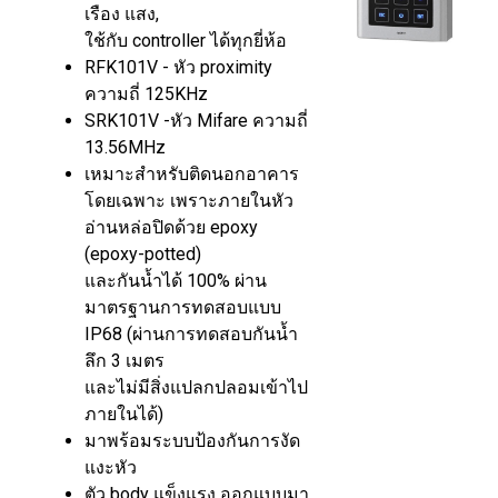
เรือง แสง,
ใช้กับ controller ได้ทุกยี่ห้อ
RFK101V - หัว proximity
ความถี่ 125KHz
SRK101V -หัว Mifare ความถี่
13.56MHz
เหมาะสำหรับติดนอกอาคาร
โดยเฉพาะ เพราะภายในหัว
อ่านหล่อปิดด้วย epoxy
(epoxy-potted)
และกันนํ้าได้ 100% ผ่าน
มาตรฐานการทดสอบแบบ
IP68 (ผ่านการทดสอบกันนํ้า
ลึก 3 เมตร
และไม่มีสิ่งแปลกปลอมเข้าไป
ภายในได้)
มาพร้อมระบบป้องกันการงัด
แงะหัว
ตัว body แข็งแรง ออกแบบมา