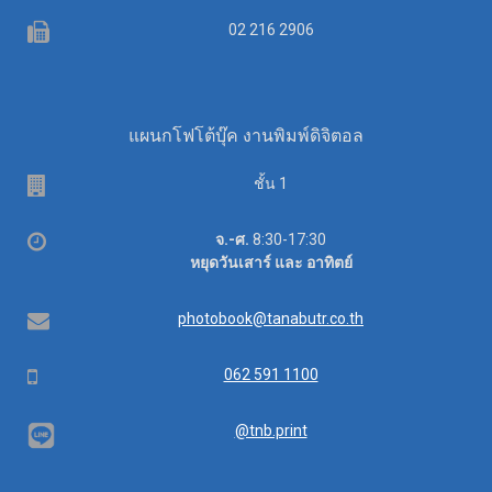
Fax
02 216 2906
แผนกโฟโต้บุ๊ค งานพิมพ์ดิจิตอล
ชั้น 1
เวลา
จ.-ศ.
8:30-17:30
ทำการ
หยุดวันเสาร์ และ อาทิตย์
อีเมล
photobook@tanabutr.co.th
โทรศัพท์
062 591 1100
@tnb.print