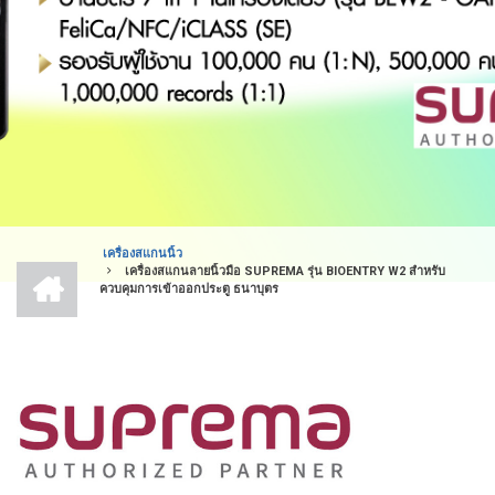
เครื่องสแกนนิ้ว
หน้า
เครื่องสแกนลายนิ้วมือ SUPREMA รุ่น BIOENTRY W2 สำหรับ
BREADCRUMB
แรก
ควบคุมการเข้าออกประตู ธนาบุตร