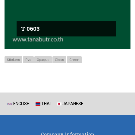
T-0603
Stickers
Pvc
Opaque
Gloss
Green
ENGLISH
THAI
JAPANESE
Company Information