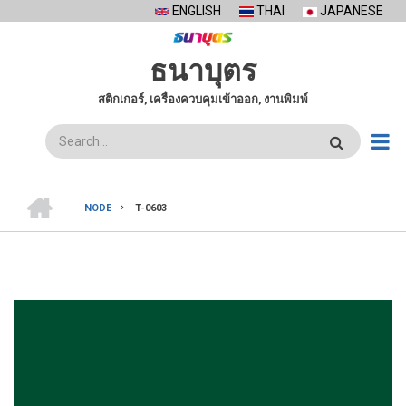
Skip
ENGLISH
THAI
JAPANESE
to
main
ธนาบุตร
content
สติกเกอร์, เครื่องควบคุมเข้าออก, งานพิมพ์
ค้นหา
หน้า
แรก
NODE
T-0603
BREADCRUMB