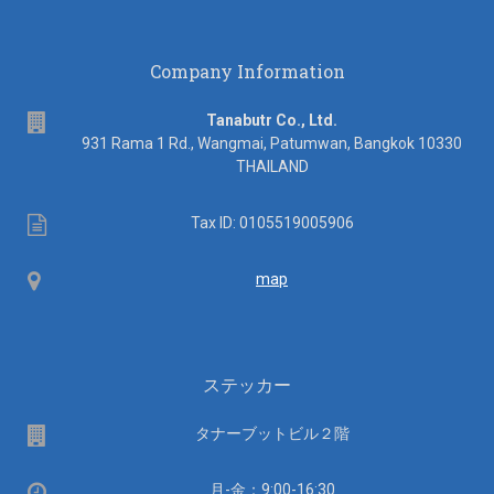
Company Information
address
Tanabutr Co., Ltd.
931 Rama 1 Rd., Wangmai, Patumwan, Bangkok 10330
THAILAND
Tax
Tax ID: 0105519005906
ID
Map
map
ステッカー
場
タナーブットビル２階
所
営
月-金：9:00-16:30