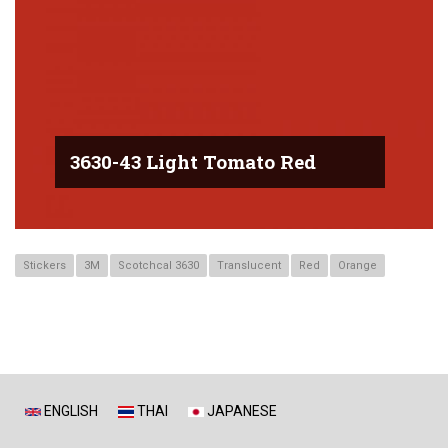
3630-43 Light Tomato Red
Stickers
3M
Scotchcal 3630
Translucent
Red
Orange
ENGLISH
THAI
JAPANESE