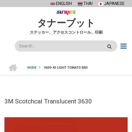
Skip
ENGLISH
THAI
JAPANESE
to
main
タナーブット
content
ステッカー、アクセスコントロール、印刷
検
索
ホ
ー
NODE
3630-43 LIGHT TOMATO RED
ム
BREADCRUMB
3M Scotchcal Translucent 3630