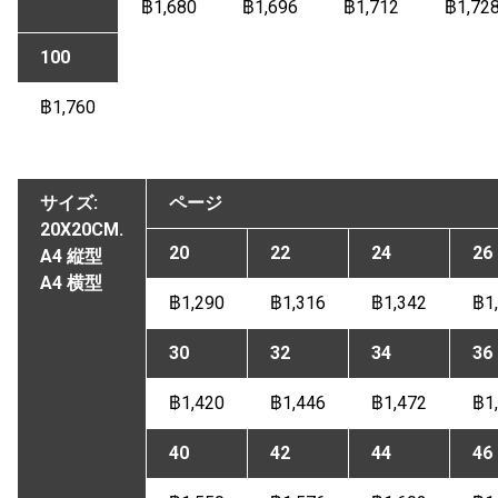
฿1,680
฿1,696
฿1,712
฿1,72
100
฿1,760
サイズ:
ページ
20X20CM.
20
22
24
26
A4 縦型
A4 横型
฿1,290
฿1,316
฿1,342
฿1
30
32
34
36
฿1,420
฿1,446
฿1,472
฿1
40
42
44
46