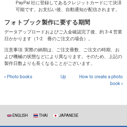
PayPal 社に登録してあるクレジットカードにて決済
可能です。お支払い後、自動通知が配信されます。
フォトブック製作に要する期間
データアップロードおよびご入金確認完了後、約 3-4 営業
日かかります（1-2 冊のご注文の場合）。
注意事項: 実際の納期は、ご注文冊数、ご注文の時期、お
よび機械の状態などにより異なります。そのため、上記の
製作日数よりも長くなることがございます。
‹
Photo books
Up
How to create a photo
Book
book
›
traversal
links
for
ENGLISH
THAI
JAPANESE
Photo