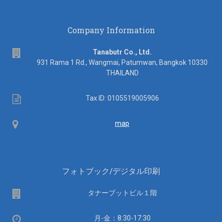
book
price
Company Information
list
address
Tanabutr Co., Ltd.
931 Rama 1 Rd., Wangmai, Patumwan, Bangkok 10330
THAILAND
Tax
Tax ID: 0105519005906
ID
Map
map
フォトブック/デジタル印刷
場
タナーブットビル１階
所
営
月-金：8:30-17:30