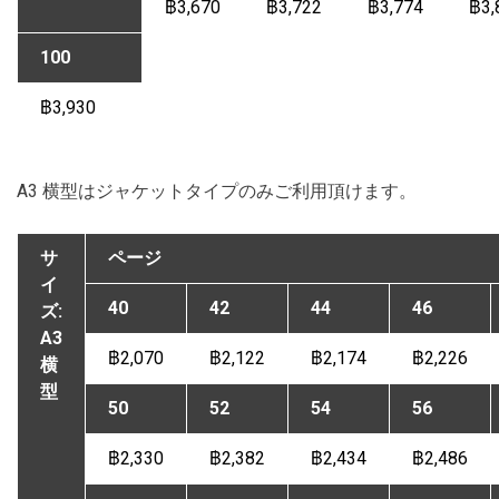
฿3,670
฿3,722
฿3,774
฿3,
100
฿3,930
A3 横型はジャケットタイプのみご利用頂けます。
サ
ページ
イ
40
42
44
46
ズ:
A3
฿2,070
฿2,122
฿2,174
฿2,226
横
型
50
52
54
56
฿2,330
฿2,382
฿2,434
฿2,486