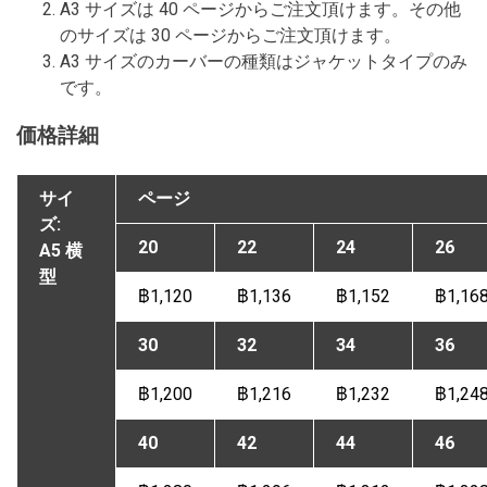
A3 サイズは 40 ページからご注文頂けます。その他
のサイズは 30 ページからご注文頂けます。
A3 サイズのカーバーの種類はジャケットタイプのみ
です。
価格詳細
サイ
ページ
ズ:
20
22
24
26
A5 横
型
฿1,120
฿1,136
฿1,152
฿1,16
30
32
34
36
฿1,200
฿1,216
฿1,232
฿1,24
40
42
44
46