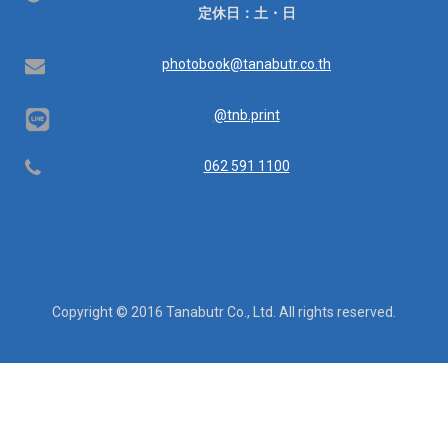
業
定休日：土・日
時
間：
Email
photobook@tanabutr.co.th
@tnb.print
Telephone
062 591 1100
Copyright © 2016 Tanabutr Co., Ltd. All rights reserved.