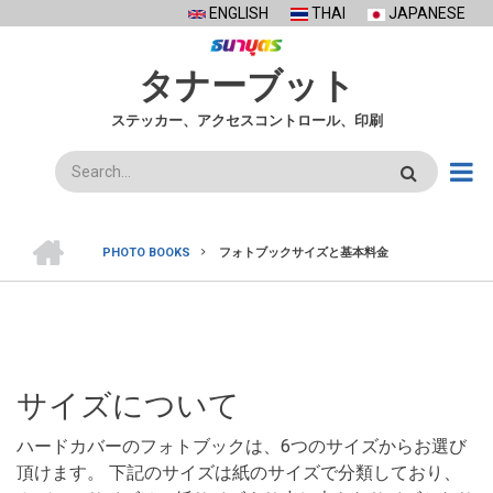
Skip
ENGLISH
THAI
JAPANESE
to
main
タナーブット
content
ステッカー、アクセスコントロール、印刷
検
索
ホ
ー
PHOTO BOOKS
フォトブックサイズと基本料金
ム
BREADCRUMB
サイズについて
ハードカバーのフォトブックは、6つのサイズからお選び
頂けます。 下記のサイズは紙のサイズで分類しており、