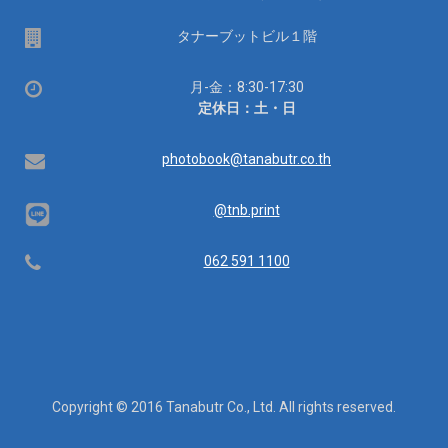
場
タナーブットビル１階
所
営
月-金：8:30-17:30
業
定休日：土・日
時
間：
Email
photobook@tanabutr.co.th
@tnb.print
Telephone
062 591 1100
Copyright © 2016 Tanabutr Co., Ltd. All rights reserved.