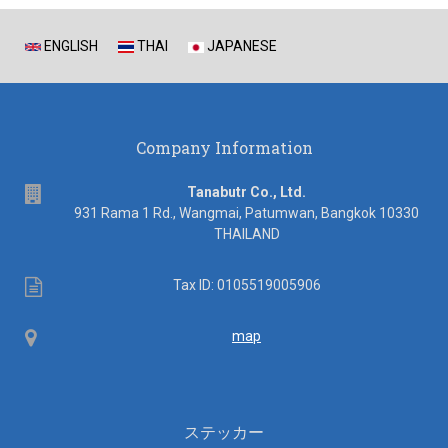
ENGLISH
THAI
JAPANESE
Company Information
address
Tanabutr Co., Ltd.
931 Rama 1 Rd., Wangmai, Patumwan, Bangkok 10330
THAILAND
Tax
Tax ID: 0105519005906
ID
Map
map
ステッカー