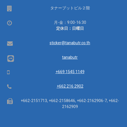
場
タナーブットビル２階
所
営
月-金：9:00-16:30
業
定休日：日曜日
時
間：
Email
sticker@tanabutr.co.th
tanabutr
Mobile
+669 1545 1149
Telephone
+662 216 2902
Fax
+662-2151713, +662-2158646, +662-2162906-7, +662-
2162909