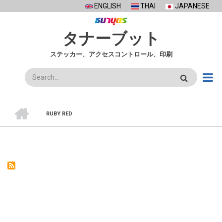
Skip
ENGLISH
THAI
JAPANESE
to
main
タナーブット
content
ステッカー、アクセスコントロール、印刷
検
索
ホ
ー
RUBY RED
ム
BREADCRUMB