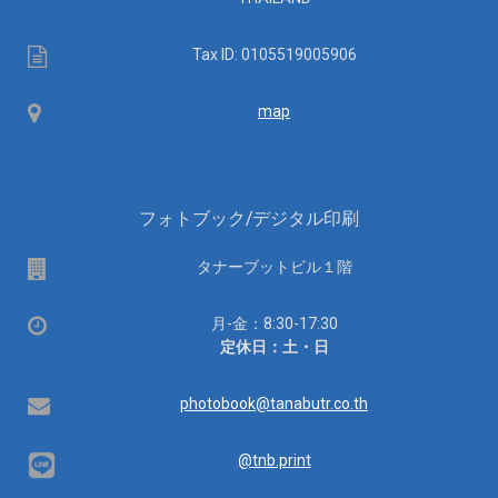
Tax
Tax ID: 0105519005906
ID
Map
map
フォトブック/デジタル印刷
場
タナーブットビル１階
所
営
月-金：8:30-17:30
業
定休日：土・日
時
間：
Email
photobook@tanabutr.co.th
@tnb.print