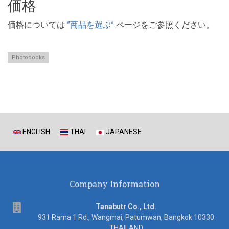
価格
価格については
”商品を選ぶ”
ページをご参照ください。
Photobooks
ENGLISH
THAI
JAPANESE
Company Information
address
Tanabutr Co., Ltd.
931 Rama 1 Rd., Wangmai, Patumwan, Bangkok 10330
THAILAND