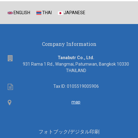
ENGLISH
THAI
JAPANESE
Company Information
address
Tanabutr Co., Ltd.
931 Rama 1 Rd., Wangmai, Patumwan, Bangkok 10330
THAILAND
Tax
Tax ID: 0105519005906
ID
Map
map
フォトブック/デジタル印刷