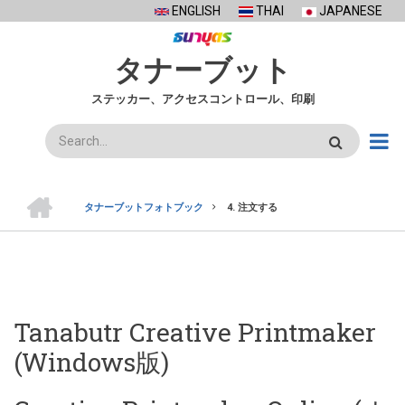
Skip
ENGLISH
THAI
JAPANESE
to
main
タナーブット
content
ステッカー、アクセスコントロール、印刷
検
索
ホ
ー
タナーブットフォトブック
4. 注文する
ム
BREADCRUMB
Tanabutr Creative Printmaker
(Windows版)